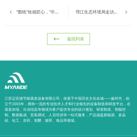
“图纸”绘就匠心，“巾帼”不让须眉 | 迈安德技术专家章晓霞荣获江苏省劳动模范称号
邗江生态环境局走访调研迈安德 精准服务企业绿色低碳发展
返回列表
江苏迈安德节能蒸发设备有限公司，坐落于中国历史文化名城——扬州市，创
立于2003年，拥有一流的专业技术人才和行业领先的设备制造和研发平台，在
蒸发浓缩、冷冻结晶等领域为客户提供专业的设计规划、研发制造、智能控
制、数据集成、安装调试、人员培训等一站式服务，产品涵盖新能源、多晶
硅、化工、农药、发酵、烟草、食品等领域。