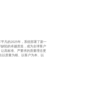
不平凡的
2025
年，系统部署了新一
零缺陷的卓越质造，成为全球客户
》让高标准、严要求的质量理念更
出以质量为根、以客户为本、以