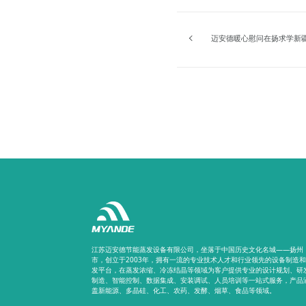
迈安德暖心慰问在扬求学新疆
江苏迈安德节能蒸发设备有限公司，坐落于中国历史文化名城——扬州
市，创立于2003年，拥有一流的专业技术人才和行业领先的设备制造
发平台，在蒸发浓缩、冷冻结晶等领域为客户提供专业的设计规划、研
制造、智能控制、数据集成、安装调试、人员培训等一站式服务，产品
盖新能源、多晶硅、化工、农药、发酵、烟草、食品等领域。