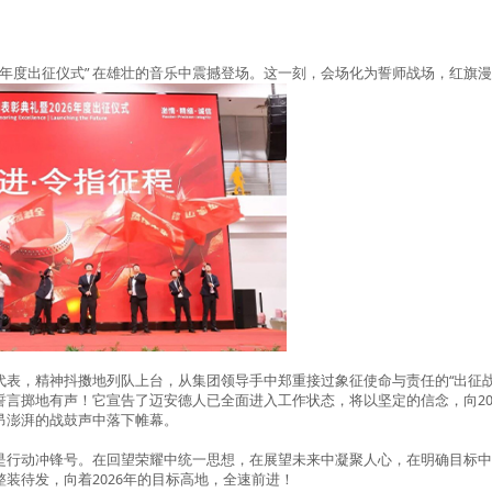
年度出征仪式
”
在雄壮的音乐中震撼登场。这一刻，会场化为誓师战场，红旗
代表，精神抖擞地列队上台，从集团领导手中郑重接过象征使命与责任的
“
出征
誓言掷地有声！它宣告了迈安德人已全面进入工作状态，将以坚定的信念，向
2
昂澎湃的战鼓声中落下帷幕。
是行动冲锋号。在回望荣耀中统一思想，在展望未来中凝聚人心，在明确目标
整装待发，向着
2026
年的目标高地，全速前进！