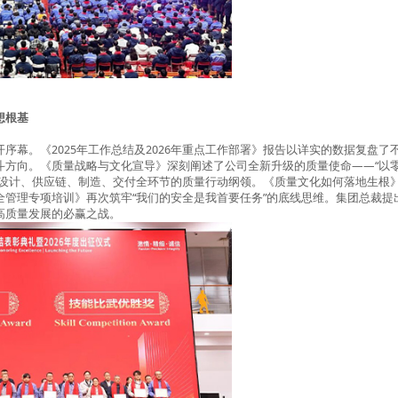
想根基
开序幕。《
2025
年工作总结及
2026
年重点工作部署》报告以详实的数据复盘了
斗方向。《质量战略与文化宣导》深刻阐述了公司全新升级的质量使命
——“
以
设计、供应链、制造、交付全环节的质量行动纲领。《质量文化如何落地生根
全管理专项培训》再次筑牢
“
我们的安全是我首要任务
”
的底线思维。集团总裁提
高质量发展的必赢之战。