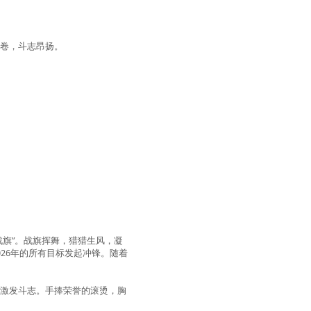
漫卷，斗志昂扬。
战旗
”
。战旗挥舞，猎猎生风，凝
026
年的所有目标发起冲锋。随着
中激发斗志。手捧荣誉的滚烫，胸