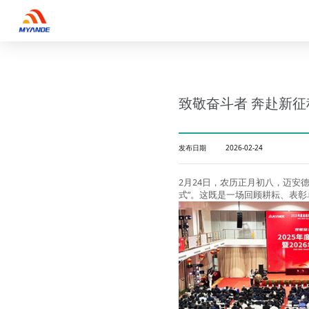
致敬奋斗者 奔赴新征程
发布日期
2026-02-24
2
月
24
日，农历正月初八，迈安
式
”
。这既是一场回顾耕耘、表彰