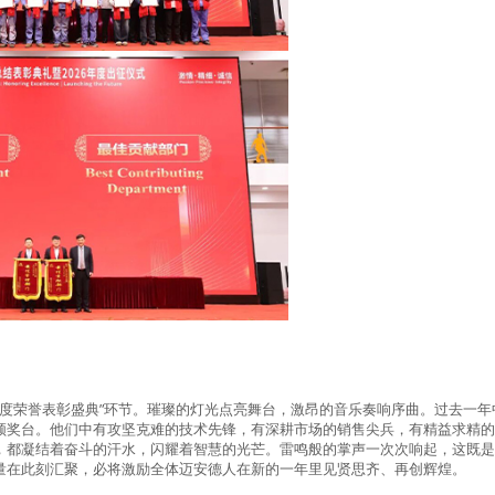
度荣誉表彰盛典
”
环节。璀璨的灯光点亮舞台，激昂的音乐奏响序曲。过去一年
领奖台。他们中有攻坚克难的技术先锋，有深耕市场的销售尖兵，有精益求精
，都凝结着奋斗的汗水，闪耀着智慧的光芒。雷鸣般的掌声一次次响起，这既
量在此刻汇聚，必将激励全体迈安德人在新的一年里见贤思齐、再创辉煌。