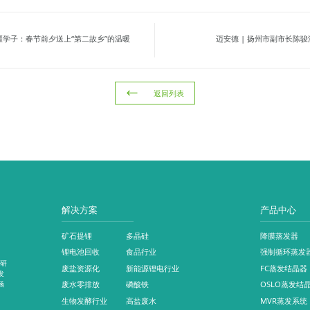
学子：春节前夕送上“第二故乡”的温暖
迈安德 | 扬州市副市长陈
返回列表
解决方案
产品中心
矿石提锂
多晶硅
降膜蒸发器
锂电池回收
食品行业
强制循环蒸发
和研
废盐资源化
新能源锂电行业
FC蒸发结晶器
发
废水零排放
磷酸铁
OSLO蒸发结
涵
生物发酵行业
高盐废水
MVR蒸发系统