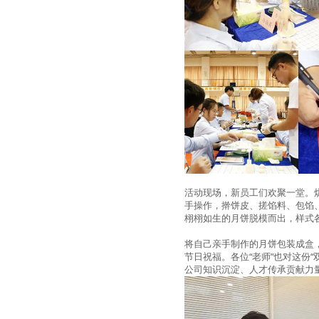
活动现场，新员工们欢聚一堂。
手操作，擀饼皮、搓馅料、包馅
栩栩如生的月饼脱模而出，样式
将自己亲手制作的月饼包装成盒
节日祝福。各位“老师”也对这份
公司知识沉淀、人才传承贡献力