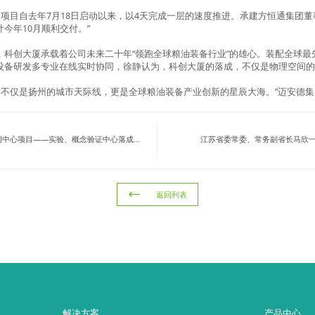
厦项目自去年7月18日启动以来，以4天完成一层的速度推进。承建方恒通集团董
今年10月顺利交付。”
，科创大厦承载着公司未来二十年“领跑全球粮油装备行业”的雄心。装配全球最
设备研发多专业在线实时协同，徐静认为，科创大厦的落成，不仅是物理空间
望的不仅是扬州的城市天际线，更是全球粮油装备产业创新的星辰大海。”迈安德
概念验证中心落成暨迈安德-江南大学联合研究中心揭牌成立仪式圆满举行
江苏省委常委、常务副省长马欣
返回列表
解决方案
产品中心