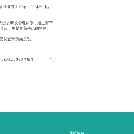
事长陈有川介绍，“主体封顶后，
先进的研发管理体系，通过新平
的升级，更是创新生态的构建。
集团总裁荣臻如是说。
一行莅临迈安德调研指导
导航栏目