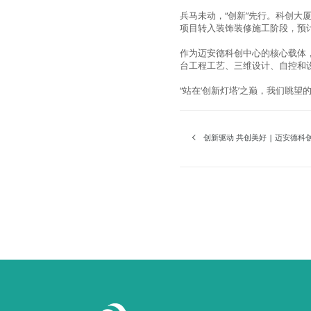
兵马未动，“创新”先行。科创大
项目转入装饰装修施工阶段，预计
作为迈安德科创中心的核心载体
台工程工艺、三维设计、自控和
“站在‘创新灯塔’之巅，我们眺
创新驱动 共创美好 | 迈安德科创中心项目——实验、