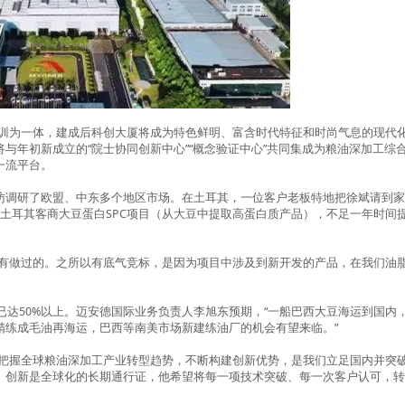
培训为一体，建成后科创大厦将成为特色鲜明、富含时代特征和时尚气息的现代化
与年初新成立的“院士协同创新中心”“概念验证中心”共同集成为粮油深加工综
一流平台。
访调研了欧盟、中东多个地区市场。在土耳其，一位客户老板特地把徐斌请到
位土耳其客商大豆蛋白SPC项目（从大豆中提取高蛋白质产品），不足一年时间
没有做过的。之所以有底气竞标，是因为项目中涉及到新开发的产品，在我们油脂
务已达50%以上。迈安德国际业务负责人李旭东预期，“一船巴西大豆海运到国内
精练成毛油再海运，巴西等南美市场新建练油厂的机会有望来临。”
“把握全球粮油深加工产业转型趋势，不断构建创新优势，是我们立足国内并突破
。创新是全球化的长期通行证，他希望将每一项技术突破、每一次客户认可，