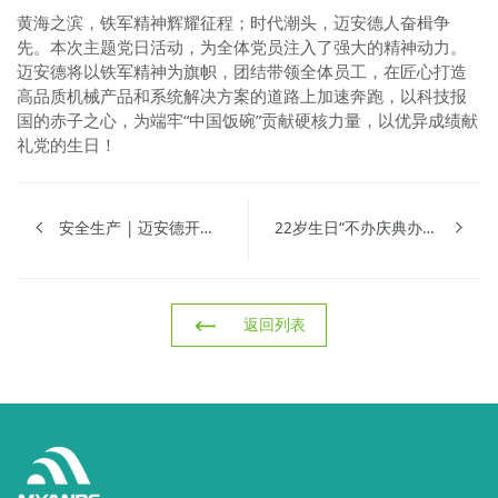
黄海之滨，铁军精神辉耀征程；时代潮头，迈安德人奋楫争
先。本次主题党日活动，为全体党员注入了强大的精神动力。
迈安德将以铁军精神为旗帜，团结带领全体员工，在匠心打造
高品质机械产品和系统解决方案的道路上加速奔跑，以科技报
国的赤子之心，为端牢“中国饭碗”贡献硬核力量，以优异成绩献
礼党的生日！
安全生产 | 迈安德开展消防实战演练 筑牢安全生产防线
22岁生日“不办庆典办慈善”，迈安德集团200万善款暖扬州
返回列表