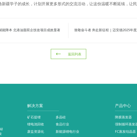
扬新疆学子的成长，计划开展更多形式的交流活动，让这份温暖不断延续，让
收赋能降本 北港油脂双企技改项目成效显著
致敬奋斗者 奔赴新征程 | 迈安德2025年度总结
返回列表
解决方案
产品中心
矿石提锂
多晶硅
降膜蒸发器
锂电池回收
食品行业
强制循环蒸发
和研
废盐资源化
新能源锂电行业
FC蒸发结晶器
发