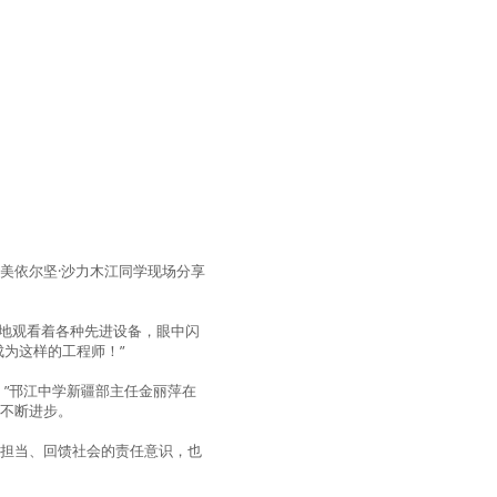
美依尔坚·沙力木江同学现场分享
奇地观看着各种先进设备，眼中闪
为这样的工程师！”
”邗江中学新疆部主任金丽萍在
、不断进步。
动担当、回馈社会的责任意识，也