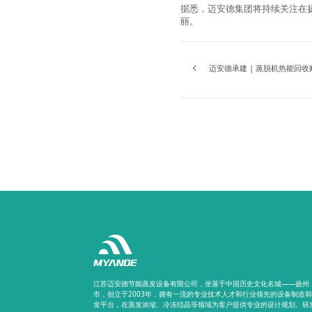
据悉，迈安德集团将持续关注在
丽。
迈安德承建 | 蒸脱机热能回
江苏迈安德节能蒸发设备有限公司，坐落于中国历史文化名城——扬州
市，创立于2003年，拥有一流的专业技术人才和行业领先的设备制造
发平台，在蒸发浓缩、冷冻结晶等领域为客户提供专业的设计规划、研