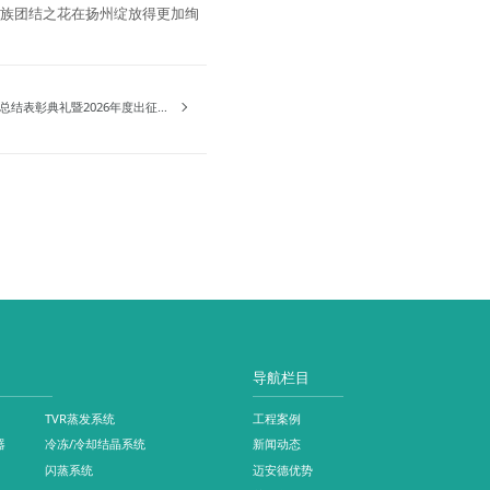
民族团结之花在扬州绽放得更加绚
表彰典礼暨2026年度出征仪式隆重举行
导航栏目
TVR蒸发系统
工程案例
器
冷冻/冷却结晶系统
新闻动态
闪蒸系统
迈安德优势