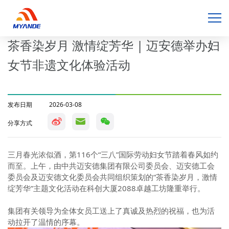
茶香染岁月 激情绽芳华 | 迈安德举办妇
女节非遗文化体验活动
发布日期
2026-03-08
分享方式
三月春光浓似酒，第116个“三八”国际劳动妇女节踏着春风如约
而至。上午，由中共迈安德集团有限公司委员会、迈安德工会
委员会及迈安德文化委员会共同组织策划的“茶香染岁月，激情
绽芳华”主题文化活动在科创大厦2088卓越工坊隆重举行。
集团有关领导为全体女员工送上了真诚及热烈的祝福，也为活
动拉开了温情的序幕。