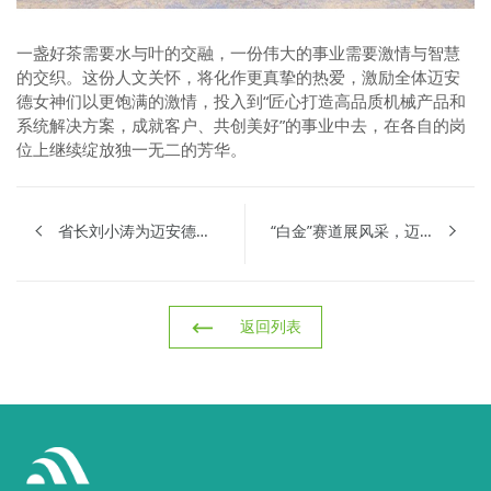
一盏好茶需要水与叶的交融，一份伟大的事业需要激情与智慧
的交织。这份人文关怀，将化作更真挚的热爱，激励全体迈安
德女神们以更饱满的激情，投入到“匠心打造高品质机械产品和
系统解决方案，成就客户、共创美好”的事业中去，在各自的岗
位上继续绽放独一无二的芳华。
省长刘小涛为迈安德颁发“2025年江苏省省长质量奖”
“白金”赛道展风采，迈安德人赴“廿载扬马”之约
返回列表