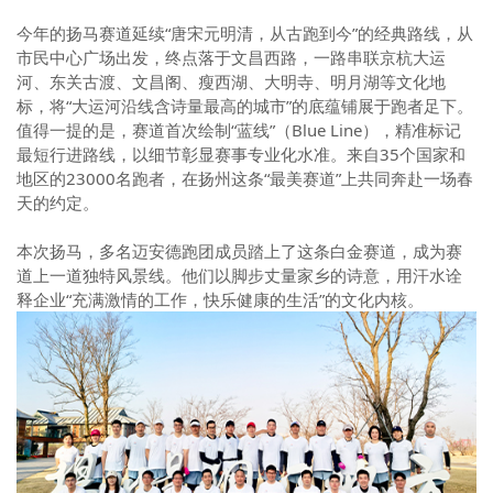
今年的扬马赛道延续“唐宋元明清，从古跑到今”的经典路线，从
市民中心广场出发，终点落于文昌西路，一路串联京杭大运
河、东关古渡、文昌阁、瘦西湖、大明寺、明月湖等文化地
标，将“大运河沿线含诗量最高的城市”的底蕴铺展于跑者足下。
值得一提的是，赛道首次绘制“蓝线”（
Blue Line
），精准标记
最短行进路线，以细节彰显赛事专业化水准。来自
35
个国家和
地区的
23000
名跑者，在扬州这条“最美赛道”上共同奔赴一场春
天的约定。
本次扬马，多名迈安德跑团成员踏上了这条白金赛道，成为赛
道上一道独特风景线。他们以脚步丈量家乡的诗意，用汗水诠
释企业“充满激情的工作，快乐健康的生活”的文化内核。