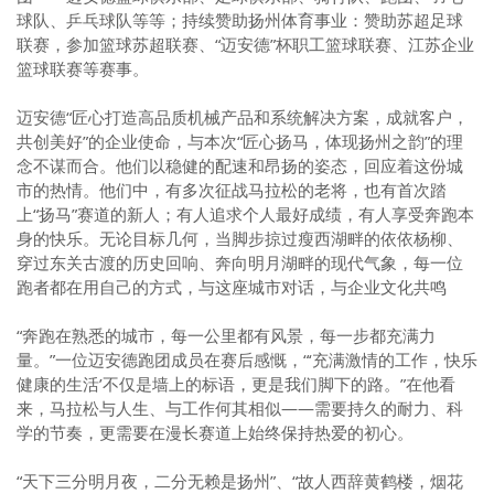
球队、乒乓球队等等；持续赞助扬州体育事业：赞助苏超足球
联赛，参加篮球苏超联赛、“迈安德”杯职工篮球联赛、江苏企业
篮球联赛等赛事。
迈安德“匠心打造高品质机械产品和系统解决方案，成就客户，
共创美好”的企业使命，与本次“匠心扬马，体现扬州之韵”的理
念不谋而合。他们以稳健的配速和昂扬的姿态，回应着这份城
市的热情。他们中，有多次征战马拉松的老将，也有首次踏
上“扬马”赛道的新人；有人追求个人最好成绩，有人享受奔跑本
身的快乐。无论目标几何，当脚步掠过瘦西湖畔的依依杨柳、
穿过东关古渡的历史回响、奔向明月湖畔的现代气象，每一位
跑者都在用自己的方式，与这座城市对话，与企业文化共鸣
“奔跑在熟悉的城市，每一公里都有风景，每一步都充满力
量。”一位迈安德跑团成员在赛后感慨，“‘充满激情的工作，快乐
健康的生活’不仅是墙上的标语，更是我们脚下的路。”在他看
来，马拉松与人生、与工作何其相似——需要持久的耐力、科
学的节奏，更需要在漫长赛道上始终保持热爱的初心。
“天下三分明月夜，二分无赖是扬州”、“故人西辞黄鹤楼，烟花