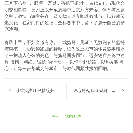
三月下扬州”，“腰缠十万贯，骑鹤下扬州”，古代文化与现代文
明交相辉映，扬州正以开放的姿态迎接八方来客。体育与文旅
交融，激情与诗意并存。迈安德人以奔跑致敬城市，以行动传
递文化，在家门口的这场白金标赛事中，留下了属于自己的精
彩注脚。
春风十里，不如赛道有你。廿载扬马，见证了无数跑者的坚持
与突破；而迈安德跑团的身影，也为这座城市的体育盛事增添
了一抹动人心弦的亮色。与扬马同步而行，迈安德在奔跑中诠
释“激情、精细、诚信”的信念——以恒心赴长路，以热爱致初
心，让每一步都成为与城市、与时代同频共振的回响。
茶香染岁月 激情绽芳华 | 迈安德举办妇女节非遗文化体验活动
匠心铸魂 助企赋能——机械冶金建材行业“中国工人大思政课”暨“劳模工匠助企行”扬州站活动在迈安德集团隆重举行
返回列表