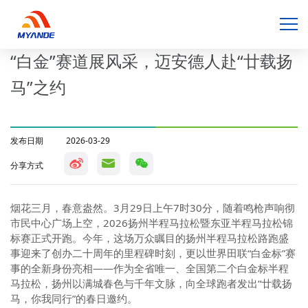
“白金”赛道展风采，迈安德人赴“廿载扬
马”之约
发布日期
2026-03-29
分享方式
烟花三月，春意盎然。
3
月
29
日上午
7
时
30
分，随着鸣枪声响彻
市民中心广场上空，
2026
扬州半程马拉松暨东亚半程马拉松锦
标赛正式开跑。今年，这场万众瞩目的扬州半程马拉松路跑盛
事迎来了创办二十周年的里程碑时刻，更以世界田联“白金标”赛
事的全新身份亮相——作为全省唯一、全国第二个白金标半程
马拉松，扬州以满城春色与千年文脉，向全球跑者发出“廿载扬
马，你我同行”的春日邀约。