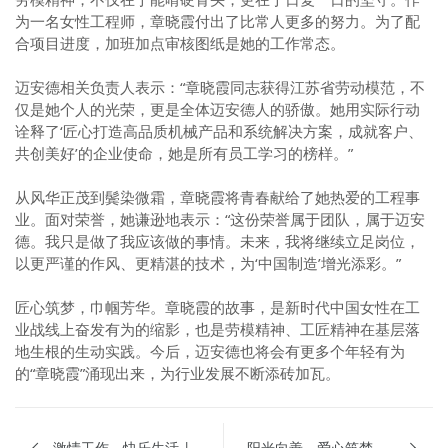
为一名女性工程师，章晓霞付出了比常人更多的努力。为了配
合项目进度，加班加点审核图纸是她的工作常态。
迈安德相关负责人表示：“章晓霞同志获得江苏省劳动模范，不
仅是她个人的光荣，更是全体迈安德人的骄傲。她用实际行动
诠释了‘匠心打造高品质机械产品和系统解决方案，成就客户、
共创美好’的企业使命，她是所有员工学习的榜样。”
从风华正茂到鬓染微霜，章晓霞将青春献给了她热爱的工程事
业。面对荣誉，她谦逊地表示：“这份荣誉属于团队，属于迈安
德。我只是做了我应该做的事情。未来，我将继续立足岗位，
以更严谨的作风、更精湛的技术，为‘中国制造’增光添彩。”
匠心筑梦，巾帼芳华。章晓霞的故事，是新时代中国女性在工
业战线上奋发有为的缩影，也是劳模精神、工匠精神在基层落
地生根的生动实践。今后，迈安德也将会有更多个年轻有为
的“章晓霞”涌现出来，为行业发展不断添砖加瓦。
激情工作，快乐生活 | “迈安德杯”2026年扬州市城市篮球联赛开幕
阳光向善，爱心筑梦育未来 | 迈安德助力“邗绥公益行动”