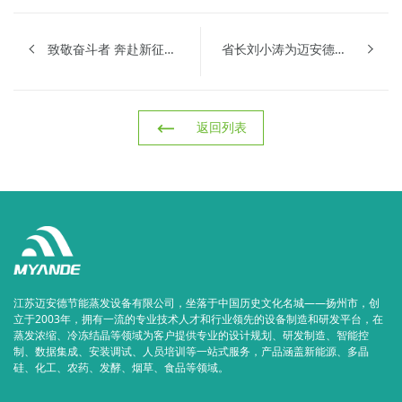
致敬奋斗者 奔赴新征程 | 迈安德2025年度总结表彰典礼暨2026年度出征仪式隆重举行
省长刘小涛为迈安德颁发“2025年江苏省省长质量奖”
返回列表
江苏迈安德节能蒸发设备有限公司，坐落于中国历史文化名城——扬州市，创
立于2003年，拥有一流的专业技术人才和行业领先的设备制造和研发平台，在
蒸发浓缩、冷冻结晶等领域为客户提供专业的设计规划、研发制造、智能控
制、数据集成、安装调试、人员培训等一站式服务，产品涵盖新能源、多晶
硅、化工、农药、发酵、烟草、食品等领域。